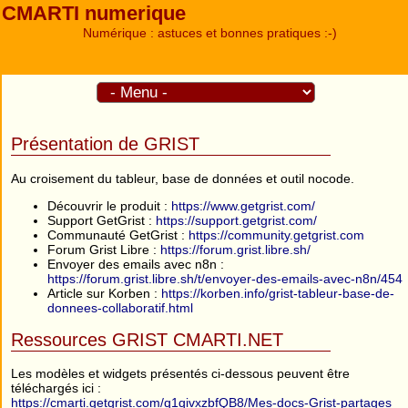
CMARTI numerique
Numérique : astuces et bonnes pratiques :-)
Présentation de GRIST
Au croisement du tableur, base de données et outil nocode.
Découvrir le produit :
https://www.getgrist.com/
Support GetGrist :
https://support.getgrist.com/
Communauté GetGrist :
https://community.getgrist.com
Forum Grist Libre :
https://forum.grist.libre.sh/
Envoyer des emails avec n8n :
https://forum.grist.libre.sh/t/envoyer-des-emails-avec-n8n/454
Article sur Korben :
https://korben.info/grist-tableur-base-de-
donnees-collaboratif.html
Ressources GRIST CMARTI.NET
Les modèles et widgets présentés ci-dessous peuvent être
téléchargés ici :
https://cmarti.getgrist.com/q1qivxzbfQB8/Mes-docs-Grist-partages